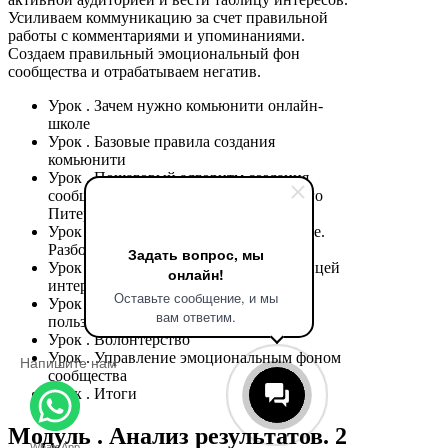
Усиливаем коммуникацию за счет правильной
работы с комментариями и упоминаниями.
Создаем правильный эмоциональный фон
сообщества и отрабатываем негатив.
Урок
. Зачем нужно комьюнити онлайн-
школе
Урок
. Базовые правила создания
комьюнити
Урок
. Пошаговый алгоритм создания
сообществ «Ивентологии» и «Сурового
Питерского SMM»
Урок
. Что такое внимание и признание.
Разбор примеров
Задать вопрос, мы
Урок
. Работа с упоминаниями и таблицей
онлайн!
интересов
Оставьте сообщение, и мы
Урок
. Стимулирование контента от
вам ответим.
пользователей
Урок
. Волонтерство
Урок
. Управление эмоциональным фоном
Напишите нам
сообщества
Урок
. Итоги
Модуль
. Анализ результатов. 2
WhatsApp